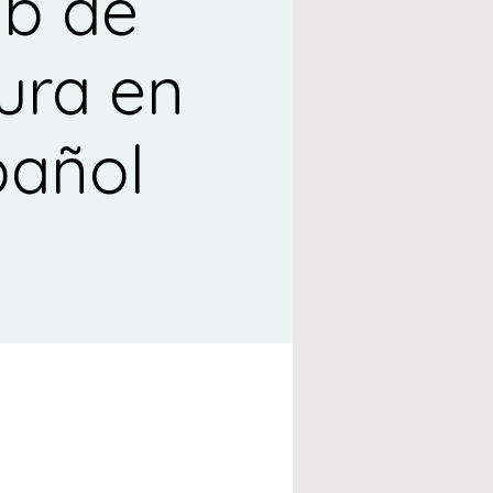
ub de
ura en
pañol