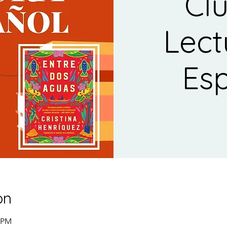
Cl
Lect
Es
on
0 PM