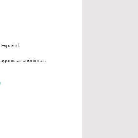
 Español.
otagonistas anónimos. 
g