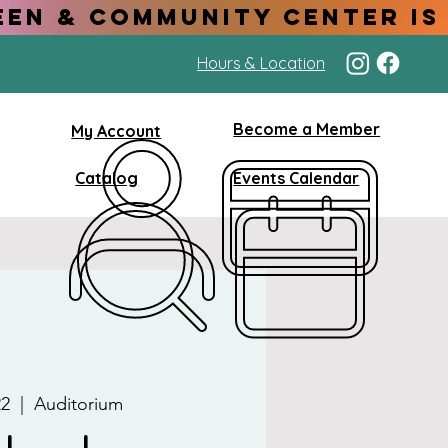
Hours & Location
Become a Member
My Account
Catalog
Events Calendar
22
  |  
Auditorium