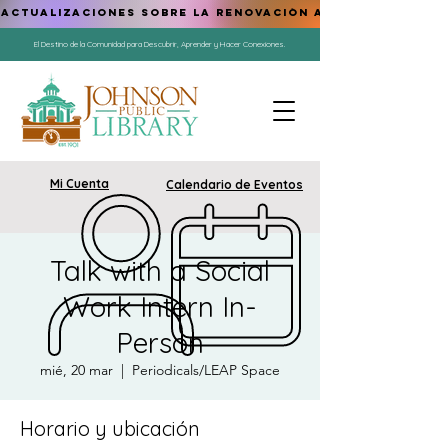
ACTUALIZACIONES SOBRE LA RENOVACIÓN AQUÍ
El Destino de la Comunidad para Descubrir, Aprender y Hacer Conexiones.
Mi Cuenta
Calendario de Eventos
Talk with a Social
Work Intern In-
Person
mié, 20 mar
  |  
Periodicals/LEAP Space
Horario y ubicación