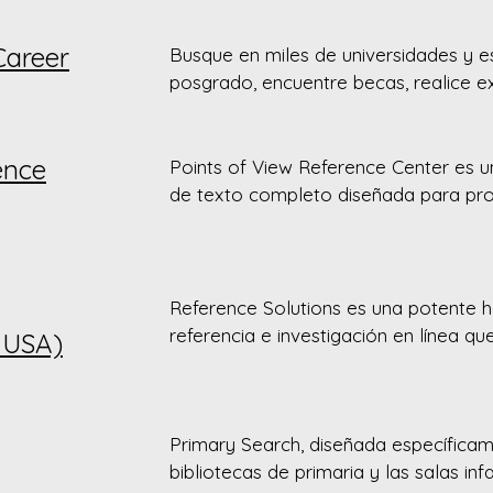
un amplio contenido propio, NoveList 
- Daily Record (Morristown) 1974–Actu
recurso al que usted y sus jóvenes lec
- Home News Tribune (East Brunswick
Career
Busque en miles de universidades y e
cuando busquen el próximo libro que l
- North Jersey Herald News (Passaic
posgrado, encuentre becas, realice 
práctica, cree currículos y explore car
profesionales.
ence
Points of View Reference Center es u
de texto completo diseñada para prop
estudiantes una serie de ensayos que
múltiples puntos de vista sobre un te
La base de datos ofrece 200 temas, 
descripción general (antecedentes/de
Reference Solutions es una potente h
objetiva), un argumento y un argume
referencia e investigación en línea qu
 USA)
instantáneo y en tiempo real a informa
detallada sobre empresas estadounid
millones) y residentes estadounidenses
Primary Search, diseñada específicam
Reference Solutions permite encontra
bibliotecas de primaria y las salas infa
oportunidades comerciales, investigar 