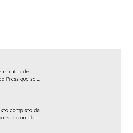
 multitud de 
d Press que se 
exto completo de 
ales. La amplia 
e Elite ofrece 
ambién incluye 