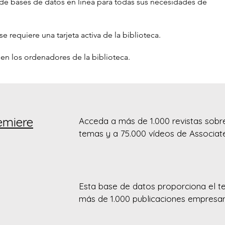
 de bases de datos en línea para todas sus necesidades de
e requiere una tarjeta activa de la biblioteca.
en los ordenadores de la biblioteca.
emiere
Acceda a más de 1.000 revistas sobre
temas y a 75.000 vídeos de Associate
remontan a más de 90 años.
Esta base de datos proporciona el t
más de 1.000 publicaciones empresari
colección de títulos de Business Sourc
información que se remonta a 1985. T