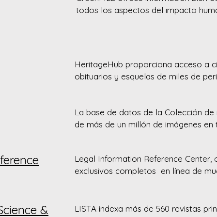
tutoriales paso a paso para redactar
todos los aspectos del impacto huma
subvención.  Está disponible a través 
ambiente. Su colección de títulos aca
en cualquier ordenador de la bibliotec
gubernamentales y de interés general
contenidos sobre los efectos ambient
Este servicio está generosamente pa
personas, las empresas y los gobierno
HeritageHub proporciona acceso a ci
Northern New Jersey Community Fou
nacionales, y lo que puede hacerse en
obituarios y esquelas de miles de per
minimizar esos efectos.
Estados Unidos. Esta colección única 
usuarios a descubrir nuevos miembros 
La base de datos de la Colección de
comprender las relaciones familiares 
de más de un millón de imágenes en t
profundo.
categorías, desglosadas de la siguien
ference
Legal Information Reference Center, o
Fotografías

exclusivos completos  en línea de mu
Imágenes de Canadian Press, Getty I
principales libros de referencia jurídi
Mapas de Antenna Audio

225 publicaciones a texto completo y 
Fotografías de fuentes de dominio púb
formularios jurídicos, y periódicamen
 Science &
LISTA indexa más de 560 revistas princ