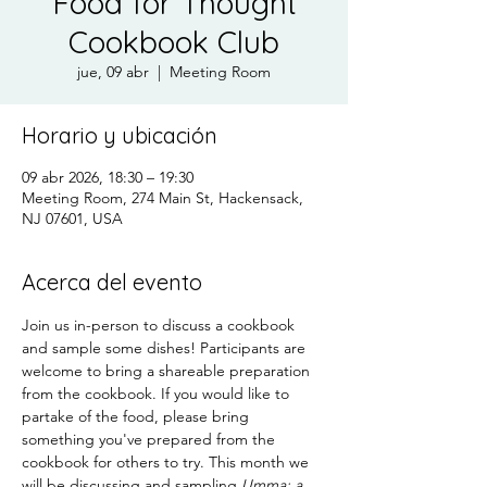
Food for Thought
Cookbook Club
jue, 09 abr
  |  
Meeting Room
Horario y ubicación
09 abr 2026, 18:30 – 19:30
Meeting Room, 274 Main St, Hackensack,
NJ 07601, USA
Acerca del evento
Join us in-person to discuss a cookbook 
and sample some dishes! Participants are 
welcome to bring a shareable preparation 
from the cookbook. If you would like to 
partake of the food, please bring 
something you've prepared from the 
cookbook for others to try. This month we 
will be discussing and sampling 
Umma: a 