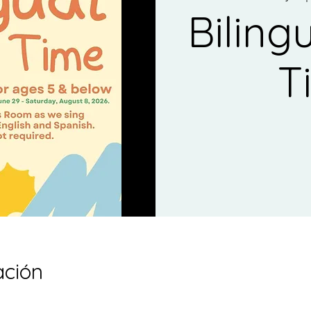
Biling
T
ación