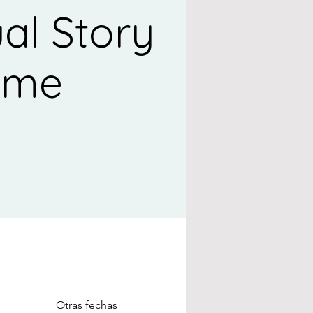
ual Story
ime
Otras fechas