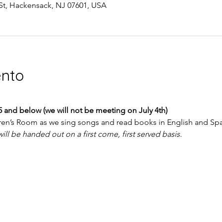
St, Hackensack, NJ 07601, USA
ento
5 and below (we will not be meeting on July 4th)
dren’s Room as we sing songs and read books in English and Spa
ill be handed out on a first come, first served basis.