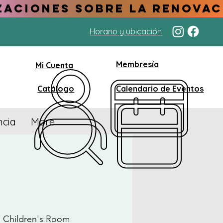
Horario y ubicación
Membresía
Mi Cuenta
Catálogo
Calendario de Eventos
ncia
More
  
Children's Room