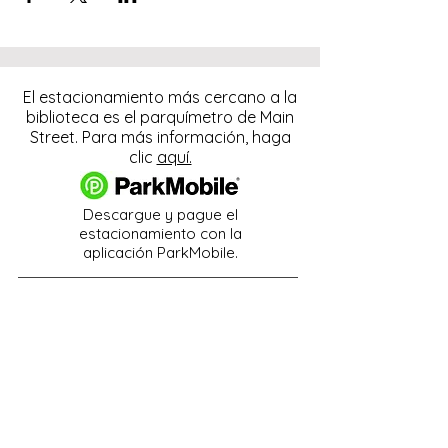
El estacionamiento más cercano a la
biblioteca es el parquímetro de Main
Street. Para más información, haga
clic
aquí.
Descargue y pague el
estacionamiento con la
aplicación ParkMobile.
274 Main Street
Hackensack, NJ 07601
help@johnsonlib.org
201-343-4169
Hours of Operation