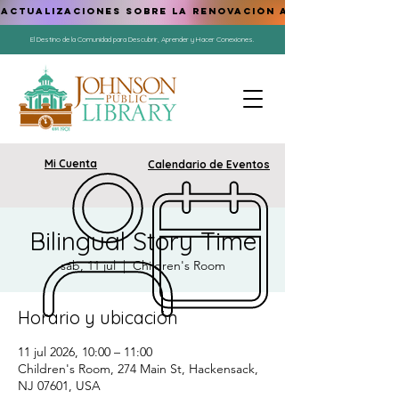
ACTUALIZACIONES SOBRE LA RENOVACIÓN AQUÍ
El Destino de la Comunidad para Descubrir, Aprender y Hacer Conexiones.
Mi Cuenta
Calendario de Eventos
Bilingual Story Time
sáb, 11 jul
  |  
Children's Room
Horario y ubicación
11 jul 2026, 10:00 – 11:00
Children's Room, 274 Main St, Hackensack,
NJ 07601, USA