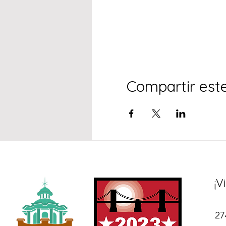
Compartir est
¡V
27