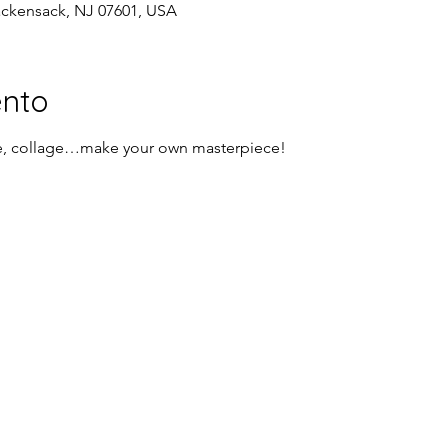
ackensack, NJ 07601, USA
ento
re, collage…make your own masterpiece!