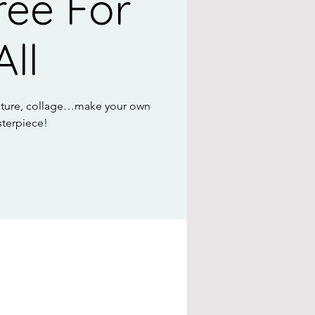
ree For
All
lpture, collage…make your own
terpiece!