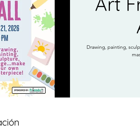
Art F
Drawing, painting, scu
mas
ación