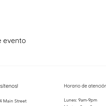
e evento
isítenos!
Horario de atenció
Lunes: 9am-9pm
4 Main Street