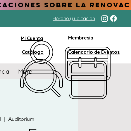
Horario y ubicación
Membresía
Mi Cuenta
Catálogo
Calendario de Eventos
ncia
More
l
  |  
Auditorium