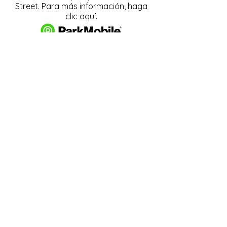
Street. Para más información, haga
clic
aquí.
Descargue y pague el
estacionamiento con la
aplicación ParkMobile.
274 Main Street
Hackensack, NJ 07601
help@johnsonlib.org
201-343-4169
Hours of Operation