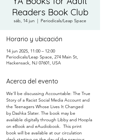
YA Books for Adult
Readers Book Club
sáb, 14 jun
  |  
Periodicals/Leap Space
Horario y ubicación
14 jun 2025, 11:00 – 12:00
Periodicals/Leap Space, 274 Main St,
Hackensack, NJ 07601, USA
Acerca del evento
We'll be discussing Accountable: The True 
Story of a Racist Social Media Account and 
the Teenagers Whose Lives It Changed 
by Dashka Slater. The book may be 
available digitally through Libby and Hoopla 
on eBook and eAudiobook.  This print 
book will be available at our circulation 
desk starting on the day of the previous 