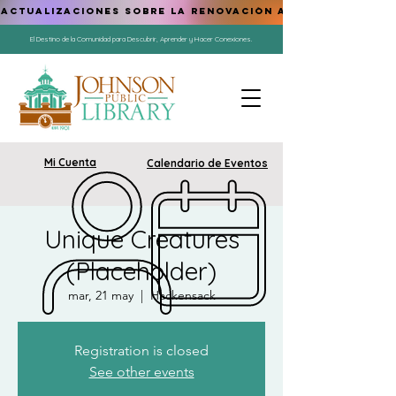
ACTUALIZACIONES SOBRE LA RENOVACIÓN AQUÍ
El Destino de la Comunidad para Descubrir, Aprender y Hacer Conexiones.
Mi Cuenta
Calendario de Eventos
Unique Creatures
(Placeholder)
mar, 21 may
  |  
Hackensack
Registration is closed
See other events