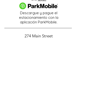
Descargue y pague el
estacionamiento con la
aplicación ParkMobile.
274 Main Street
Hackensack, NJ 07601
help@johnsonlib.org
201-343-4169
Hours of Operation