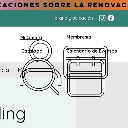
Horario y ubicación
Membresía
Mi Cuenta
Catálogo
Calendario de Eventos
ncia
More
ing