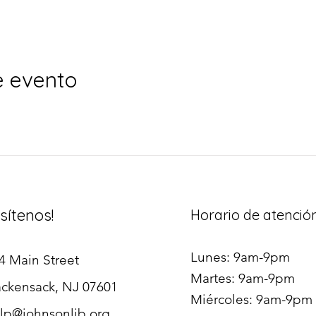
e evento
isítenos!
Horario de atenció
Lunes: 9am-9pm
4 Main Street
Martes: 9am-9pm
ckensack, NJ 07601
Miércoles: 9am-9pm
lp@johnsonlib.org