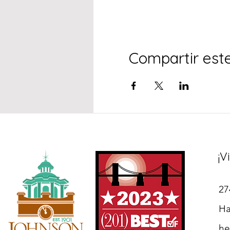
Compartir est
¡V
27
Ha
he