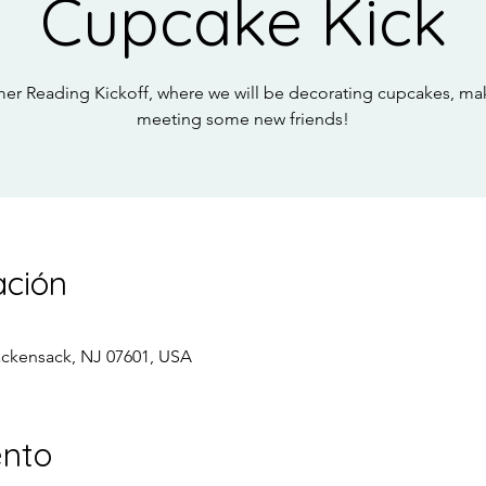
Cupcake Kick
er Reading Kickoff, where we will be decorating cupcakes, ma
meeting some new friends!
ación
ackensack, NJ 07601, USA
ento