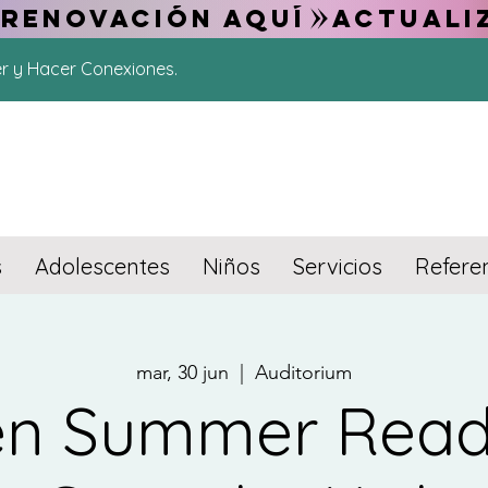
 RENOVACIÓN AQUÍ
er y Hacer Conexiones.
s
Adolescentes
Niños
Servicios
Refere
mar, 30 jun
  |  
Auditorium
en Summer Read