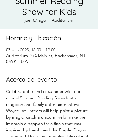
Summer Reading
Show for Kids
jue, 07 ago
  |  
Auditorium
Horario y ubicación
07 ago 2025, 18:00 – 19:00
Auditorium, 274 Main St, Hackensack, NJ
07601, USA
Acerca del evento
Celebrate the end of summer with our 
annual Summer Reading Show featuring 
magician and family entertainer, Steve 
Woyce! Volunteers will help paint a picture 
by magic, catch a unicorn, help make the 
impossible happen for a finale that was 
inspired by Harold and the Purple Crayon 
and more! This is one unbelievably colorful, 