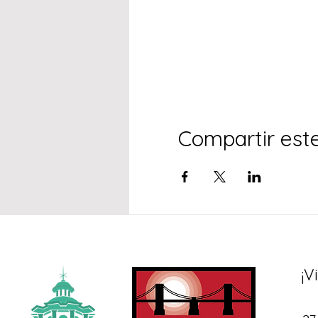
Compartir est
¡V