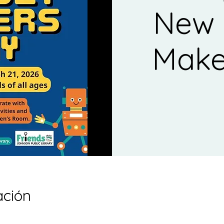
New 
Make
ación