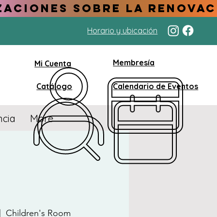
Horario y ubicación
Membresía
Mi Cuenta
Catálogo
Calendario de Eventos
ncia
More
|  
Children's Room