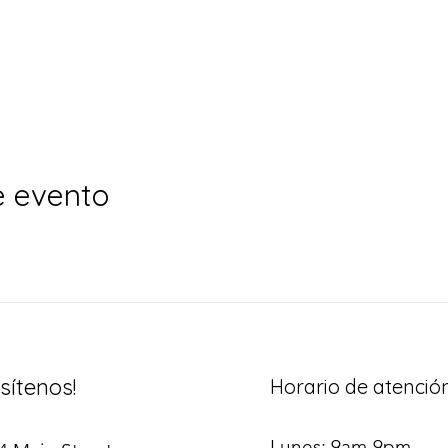
e evento
isítenos!
Horario de atenció
Lunes: 9am-9pm