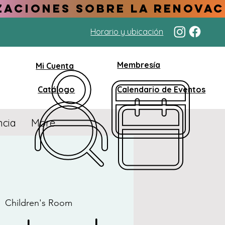
Horario y ubicación
Membresía
Mi Cuenta
Catálogo
Calendario de Eventos
ncia
More
  
Children's Room