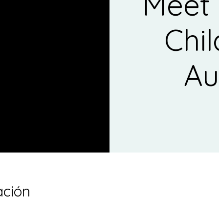
Meet 
Chil
Au
ación