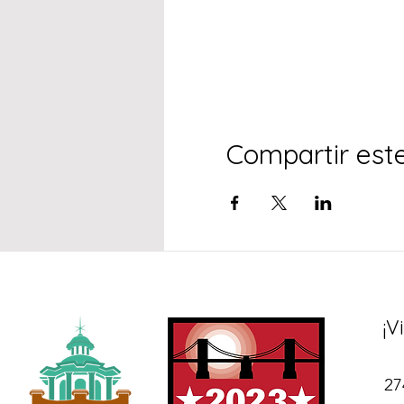
Compartir est
¡V
27