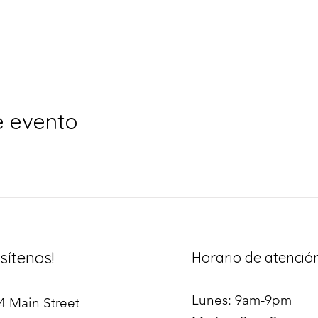
e evento
isítenos!
Horario de atenció
Lunes: 9am-9pm
4 Main Street