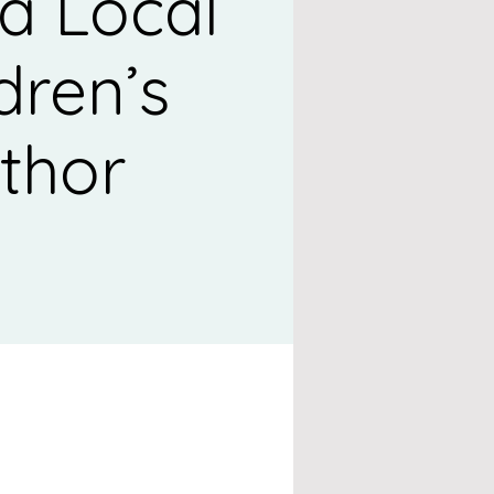
a Local
dren’s
thor