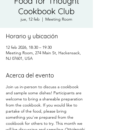
Food for Thought
Cookbook Club
jue, 12 feb
  |  
Meeting Room
Horario y ubicación
12 feb 2026, 18:30 – 19:30
Meeting Room, 274 Main St, Hackensack,
NJ 07601, USA
Acerca del evento
Join us in-person to discuss a cookbook 
and sample some dishes! Participants are 
welcome to bring a shareable preparation 
from the cookbook. If you would like to 
partake of the food, please bring 
something you've prepared from the 
cookbook for others to try. This month we 
will be discussing and sampling 
Ottolenghi 