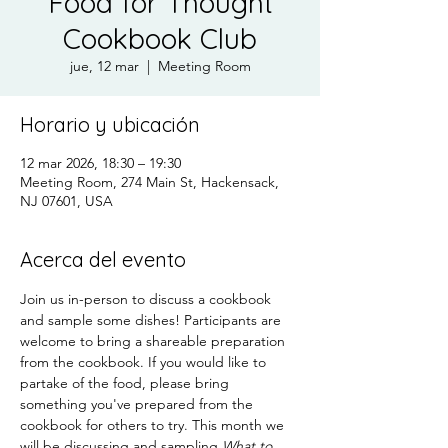
Food for Thought
Cookbook Club
jue, 12 mar
  |  
Meeting Room
Horario y ubicación
12 mar 2026, 18:30 – 19:30
Meeting Room, 274 Main St, Hackensack,
NJ 07601, USA
Acerca del evento
Join us in-person to discuss a cookbook 
and sample some dishes! Participants are 
welcome to bring a shareable preparation 
from the cookbook. If you would like to 
partake of the food, please bring 
something you've prepared from the 
cookbook for others to try. This month we 
will be discussing and sampling 
What to 