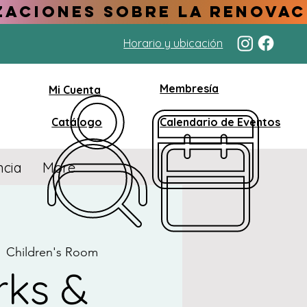
Horario y ubicación
Membresía
Mi Cuenta
Catálogo
Calendario de Eventos
ncia
More
  
Children's Room
rks &