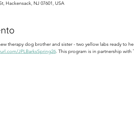
St, Hackensack, NJ 07601, USA
ento
ew therapy dog brother and sister - two yellow labs ready to he
yurl.com/JPLBarksSpring26
. This program is in partnership with 