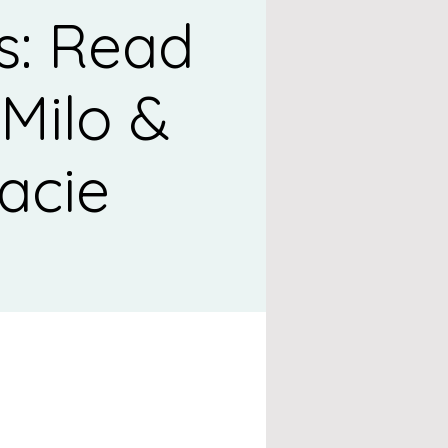
s: Read
 Milo &
acie