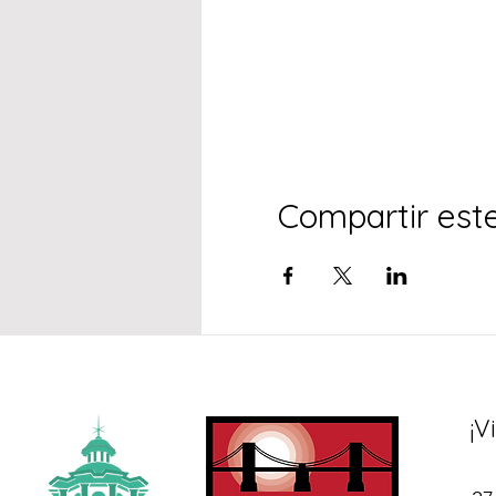
Compartir est
¡V