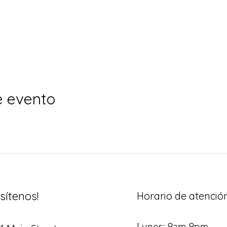
e evento
isítenos!
Horario de atenció
Lunes: 9am-9pm