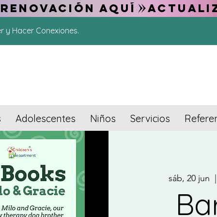
 RENOVACIÓN AQUÍ
er y Hacer Conexiones.
s
Adolescentes
Niños
Servicios
Refere
sáb, 20 jun
  |
Ba