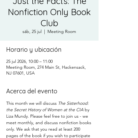
Just the Facts: The
Nonfiction Only Book
Club
sáb, 25 jul
  |  
Meeting Room
Horario y ubicación
25 jul 2026, 10:00 – 11:00
Meeting Room, 274 Main St, Hackensack,
NJ 07601, USA
Acerca del evento
This month we will discuss 
The Sisterhood: 
the Secret History of Women at the CIA 
by 
Liza Mundy. Please feel free to join us - we 
meet monthly, and discuss nonfiction books 
only. We ask that you read at least 200 
pages of the book if you wish to participate 